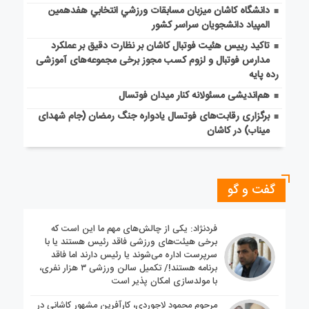
دانشگاه كاشان ميزبان مسابقات ورزشي انتخابي هفدهمين
المپياد دانشجويان سراسر كشور
تاکید رییس هئیت فوتبال کاشان بر نظارت دقیق بر عملکرد
مدارس فوتبال و لزوم کسب مجوز برخی مجموعه‌های آموزشی
رده پایه
هم‌اندیشی مسئولانه کنار میدان فوتسال
برگزاری رقابت‌های فوتسال یادواره جنگ رمضان (جام شهدای
میناب) در کاشان
گفت و گو
فردنژاد: یکی از چالش‌های مهم ما این است که
برخی هیئت‌های ورزشی فاقد رئیس هستند یا با
سرپرست اداره می‌شوند یا رئیس دارند اما فاقد
برنامه هستند!/ تکمیل سالن ورزشی ۳ هزار نفری،
با مولدسازی امکان پذیر است
مرحوم محمود لاجوردی، کارآفرین مشهور کاشانی در