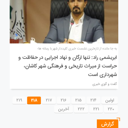
به جا مانده از تازه‌ترین نشست خبری کلیددار شهر با رسانه ها؛
ابریشمی راد: تنها ارگان و نهاد اجرایی در حفاظت و
حراست از میراث تاریخی و فرهنگی شهر کاشان،
شهرداری است
گفت و گوی خبری
اولین
214
215
216
217
218
219
220
221
222
آخرین
گزارش