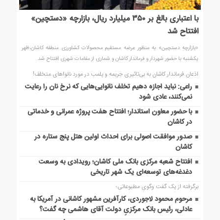
با اعتباری بالغ بر ۳۵۰ میلیارد ریال، بازارچه «دستچین»
افتتاح شد
«بازارچه دستچین» به منظور عرضه مستقیم محصولات کشاورزی منطقه کاشان،ظهر
یکشنبه با حضور شهردار و فرماندار کاشان و شماری از مقامات شهری افتتاح شد.
اذعان فرماندار کاشان به بی‌تاثیری جریمه و پلمب در مورد نانواهای متخلف!
راعی: نباید اجازه دهیم تخلف نانوایی‌هایی که نرخ نان را رعایت
نمی‌کنند، عادی شود
با حضور معاون استاندار؛ افتتاح هفت پروژه عمرانی و خدماتی
در کاشان
صدور موافقت اصولی برای احداث اولین هتل پنج ستاره در
کاشان
افتتاح شعبه مرکزی بانک ملی کاشان؛ رویدادی به وسعت
دغدغه‌های توسعه‌ای یک شهر تاریخی
برگرفته از یک گفت وگوی مطبوعاتی؛
مرحوم محمود لاجوردی، کارآفرین مشهور کاشانی در آمریکا به
عادلی، رئیس بانک مرکزیِ دولت آقای هاشمی چه گفت؟