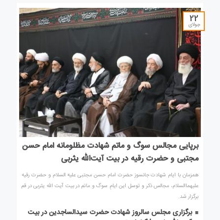
22
جولای
برپایی مجالس سوگ و ماتم شهادت مظلومانه امام حسن
مجتبی و حضرت رقیه در بیت آیت‌الله یثربی
همزمان با ایام شهادت جانسوز حضرت امام حسن مجتبی علیه السلام و حضرت رقیه
علیهماالسلام، مجالس ذکر و توسل این ایامِ سوگ و‌ ماتم در بیت آیت الله یثربی در قم
برگزار شد.
برگزاری مجلس سالروز شهادت حضرت سیدالساجدین در بیت