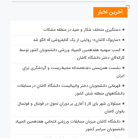
آخرین اخبار
دستگیری متخلف شکار و صید در منطقه مشکات
«ساربوک کاشان»؛ روایتی از یک کتابفروشی که الگو شد
کسب سهمیه هفدهمین المپیاد ورزشی دانشجویان کشور توسط
کاراته‌کای دختر دانشگاه کاشان
نشست همزیستی دغدغه‌مندانه محیط‌زیست و گردشگری برای
ایران
قهرمانی دانشجویان دختر والیبالیست دانشگاه کاشان در مسابقات
دانشگاههای منطقه شش کشور
مسئولان شهر پای کار | آغازی بر دوران تحول در فوتبال و فوتسال
بانوان کاشان
دانشگاه كاشان ميزبان مسابقات ورزشي انتخابي هفدهمين المپياد
دانشجويان سراسر كشور