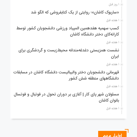
1 روز قبل
«ساربوک کاشان»؛ روایتی از یک کتابفروشی که الگو شد
1 هفته قبل
کسب سهمیه هفدهمین المپیاد ورزشی دانشجویان کشور توسط
کاراته‌کای دختر دانشگاه کاشان
1 هفته قبل
نشست همزیستی دغدغه‌مندانه محیط‌زیست و گردشگری برای
ایران
1 هفته قبل
قهرمانی دانشجویان دختر والیبالیست دانشگاه کاشان در مسابقات
دانشگاههای منطقه شش کشور
1 هفته قبل
مسئولان شهر پای کار | آغازی بر دوران تحول در فوتبال و فوتسال
بانوان کاشان
1 هفته قبل
دانشگاه كاشان ميزبان مسابقات ورزشي انتخابي هفدهمين المپياد
دانشجويان سراسر كشور
2 هفته قبل
اخبار مهم