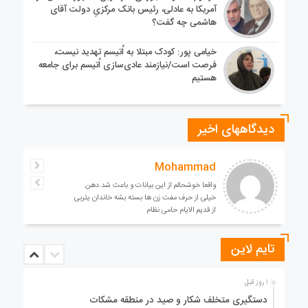
آمریکا به عادلی، رئیس بانک مرکزیِ دولت آقای
هاشمی چه گفت؟
خیامی پور: کودک مبتلا به اُتیسم تهدید نیست،
فرصت است/نیازمند عادی‌سازی اُتیسم برای جامعه
هستیم
دیدگاههای اخیر
Mohammad
واقعا خوشحالم از این بیانات و باعث شد دهن
خیلی از حرف مفت زن ها بسته بشه خاندان یثربی
از قدیم الایام حامی نظام
تایم لاین
1 روز قبل
دستگیری متخلف شکار و صید در منطقه مشکات