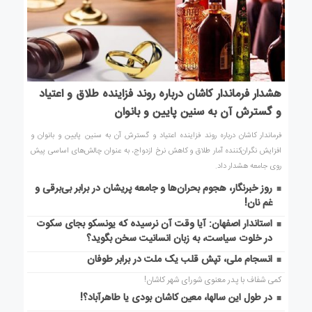
هشدار فرماندار کاشان درباره روند فزاینده طلاق و اعتیاد
و گسترش آن به سنین پایین و بانوان
فرماندار کاشان درباره روند فزاینده اعتیاد و گسترش آن به سنین پایین و بانوان و
افزایش نگران‌کننده آمار طلاق و کاهش نرخ ازدواج، به عنوان چالش‌های اساسی پیش
روی جامعه هشدار داد.
روز خبرنگار، هجوم بحران‌ها و جامعه پریشان در برابر بی‌برقی و
غم نان!
استاندار اصفهان: آیا وقت آن نرسیده که یونسکو بجای سکوت
در خلوت سیاست، به زبان انسانیت سخن بگوید؟
انسجام ملی، تپش قلب یک ملت در برابر طوفان
کمی شفاف با پدر معنوی شورای شهر کاشان!
در طول این سالها، معین کاشان بودی یا طاهرآباد؟!