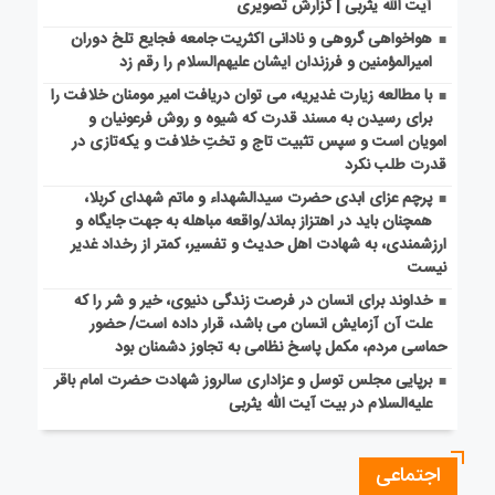
آیت الله یثربی | گزارش تصویری
هواخواهی گروهی و نادانی اکثریت جامعه فجایع تلخ دوران
امیرالمؤمنین و فرزندان ایشان علیهم‌السلام را رقم زد
با مطالعه زیارت غدیریه، می توان دریافت امیر مومنان خلافت را
برای رسیدن به مسند قدرت که شیوه و روش فرعونیان و
امویان است و سپس تثبیت تاج و تختِ خلافت و یکه‌تازی در
قدرت طلب نکرد
پرچم عزای ابدی حضرت سیدالشهداء و ماتم شهدای کربلا،
همچنان باید در اهتزاز بماند/واقعه مباهله به جهت جایگاه و
ارزشمندی، به شهادت اهل حدیث و تفسیر، کمتر از رخداد غدیر
نیست
خداوند برای انسان در فرصت زندگی دنیوی، خیر و شر را که
علت آن آزمایش انسان می باشد، قرار داده است/ حضور
حماسی مردم، مکمل پاسخ نظامی به تجاوز دشمنان بود
برپایی مجلس توسل و عزاداری سالروز شهادت حضرت امام باقر
علیه‌السلام در بیت آیت الله یثربی
اجتماعی