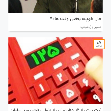
حالِ خوبِ« بعضی وقت ها»*
حسین باغ شیخی؛
07
جولای
ثبت بیش از ۱۲ هزار تماس از طرف مزاحمین با سامانه