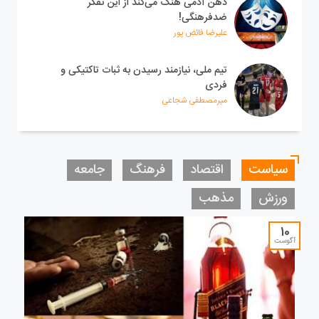
ذهن آدمی هنگ می‌کند از این تفکر
ضدفرهنگی!
علیرضا فائض پور
تیم ملی، نیازمند رسیدن به ثبات تاکتیکی و
فردی
میرمصطفی شجاعی
سیاست
اقتصاد
فرهنگ
جامعه
ورزش
مذهب
10
آگوست